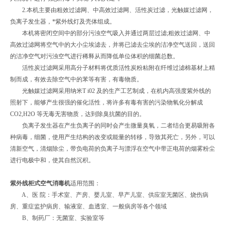
2.本机主要由粗效过滤网、中高效过滤网、活性炭过滤，光触媒过滤网，
负离子发生器，*紫外线灯及壳体组成。
本机将密闭空间中的部分污浊空气吸入并通过两层过滤;粗效过滤网、中
高效过滤网将空气中的大小尘埃滤去，并将已滤去尘埃的洁净空气送回，送回
的洁净空气对污浊空气进行稀释从而降低单位体积的细菌总数。
活性炭过滤网采用高分子材料将优质活性炭粉粘附在纤维过滤棉基材上精
制而成，有效去除空气中的苯等有害，有毒物质。
光触媒过滤网采用纳米T i02 及的生产工艺制成，在机内高强度紫外线的
照射下，能够产生很强的催化活性，将许多有毒有害的污染物氧化分解成
CO2,H2O 等无毒无害物质，达到除臭抗菌的目的。
负离子发生器在产生负离子的同时会产生微量臭氧，二者结合更易吸附各
种病毒，细菌，使用产生结构的改变或能量的转移，导致其死亡，另外，可以
清新空气，清烟除尘，带负电荷的负离子与漂浮在空气中带正电荷的烟雾粉尘
进行电极中和，使其自然沉积。
紫外线柜式空气消毒机
适用范围：
A、医 院：手术室、产房、婴儿室、早产儿室、供应室无菌区、烧伤病
房、重症监护病房、输液室、血透室、一般病房等各个领域
B、制药厂：无菌室、实验室等