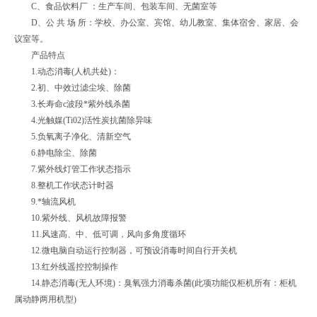
C、食品饮料厂 ：生产车间、包装车间、无菌室等
D、公 共 场 所：学校、办公室、宾馆、幼儿教室、集体宿舍、家居、会
议室等。
产品特点
1.动态消毒(人机共处)：
2.初、中效过滤尘埃、除菌
3.长寿命c波段*紫外线杀菌
4.光触媒(Ti02)活性炭抗菌除异味
5.负氧离子净化、清新空气
6.静电除尘、除菌
7.紫外线灯管工作状态指示
8.整机工作状态计时器
9.*轴流风机
10.紫外线、风机故障报警
11.风速高、中、低可调，风向多角度循环
12.微电脑自动运行控制器，可预设消毒时间自行开关机
13.红外线遥控控制操作
14.静态消毒(无人环境)：臭氧强力消毒杀菌(此项功能仅柜机所有：柜机
属动静两用机型)