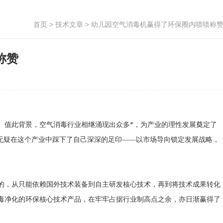
首页
>
技术文章
> 幼儿园空气消毒机赢得了环保圈内啧啧称
称赞
。值此背景，空气消毒行业相继涌现出众多*，为产业的理性发展奠定了
无疑在这个产业中踩下了自己深深的足印——以市场导向锁定发展战略，
的，从只能依赖国外技术装备到自主研发核心技术，再到将技术成果转化
毒净化的环保核心技术产品，在牢牢占据行业制高点之余，亦日渐赢得了