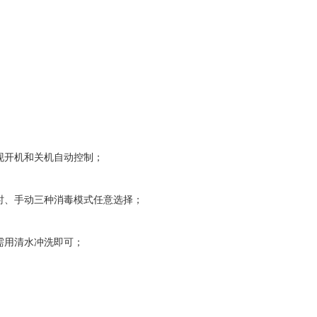
；
；
现开机和关机自动控制；
时、手动三种消毒模式任意选择；
需用清水冲洗即可；