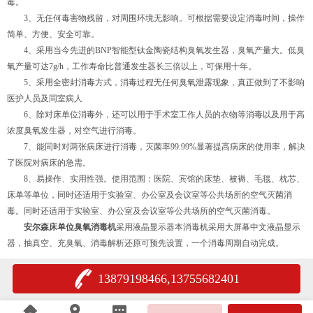
毒。
3、无任何毒害物残留，对周围环境无影响。可根据需要设定消毒时间，操作
简单、方便、安全可靠。
4、采用当今先进的BNP智能型钛金陶瓷结构臭氧发生器，臭氧产量大。低臭
氧产量可达7g/h，工作寿命比普通发生器长三倍以上，可保用十年。
5、采用全密封消毒方式，消毒过程无任何臭氧泄露现象，真正做到了不影响
医护人员及同室病人
6、除对床单位消毒外，还可以用于手术室工作人员的衣物等消毒以及用于高
浓度臭氧发生器，对空气进行消毒。
7、能同时对两张病床进行消毒，灭菌率99.99%显著提高病床的使用率，解决
了医院对病床的急需。
8、易操作、实用性强。使用范围：医院、宾馆的床垫、被褥、毛毯、枕芯、
床单等单位，同时还适用于实验室、办公室及会议室等公共场所的空气灭菌消
毒。同时还适用于实验室、办公室及会议室等公共场所的空气灭菌消毒。
安尔森床单位臭氧消毒机
采用液晶显示器本消毒机采用大屏幕中文液晶显示
器，抽真空、充臭氧、消毒解析还原可预先设置，一个消毒周期自动完成。
13879198466,13755682401