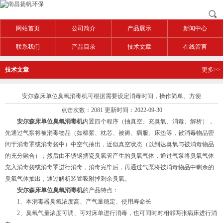
网站首页
公司简介
产品展示
新闻中心
联系我们
产品目录
技术文章
在线留言
技术文章
更多>>
安尔森床单位臭氧消毒机可根据需要设定消毒时间，操作简单、方便
点击次数：2081 更新时间：2022-09-30
安尔森床单位臭氧消毒机
内置四个程序（抽真空、充臭氧、消毒、解析），
先通过气泵将被消毒物品（如棉絮、枕芯、被褥、病服、床垫等，被消毒物品密
闭于消毒罩或消毒袋中）中空气抽出，近似真空状态（以到达臭氧与被消毒物品
的充分融合）；然后由不锈钢搪瓷臭氧管产生的臭氧气体，通过气泵将臭氧气体
充入消毒袋或消毒罩进行消毒，消毒完毕后，再通过气泵将被消毒物品中剩余的
臭氧气体抽出，通过解析装置吸附掉剩余臭氧。
安尔森床单位臭氧消毒机
的产品特点：
1、本消毒器臭氧浓度高、产气量稳定、使用寿命长
2、臭氧气量浓度可调、可对床单进行消毒，也可同时对相邻两张病床进行消